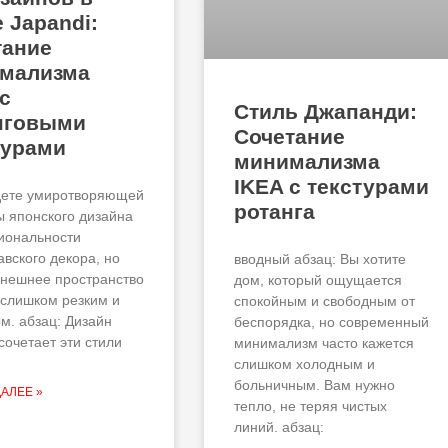
 Japandi:
тание
мализма
с
Стиль Джапанди:
нговыми
Сочетание
турами
минимализма
IKEA с текстурами
ете умиротворяющей
ротанга
ы японского дизайна
иональности
авского декора, но
вводный абзац: Вы хотите
нешнее пространство
дом, который ощущается
 слишком резким и
спокойным и свободным от
м. абзац: Дизайн
беспорядка, но современный
сочетает эти стили
минимализм часто кажется
слишком холодным и
больничным. Вам нужно
ДАЛЕЕ »
тепло, не теряя чистых
линий. абзац: