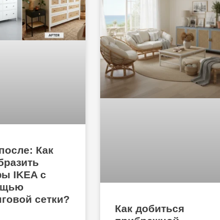
после: Как
бразить
ы IKEA с
ощью
нговой сетки?
Как добиться