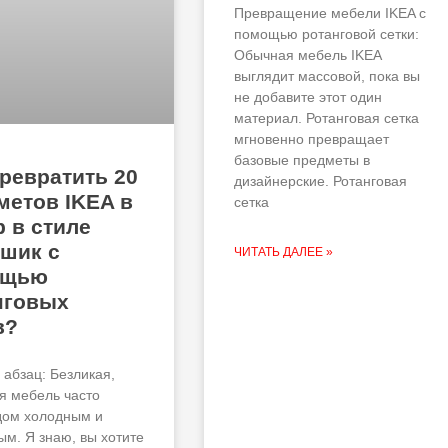
Превращение мебели IKEA с
помощью ротанговой сетки:
Обычная мебель IKEA
выглядит массовой, пока вы
не добавите этот один
материал. Ротанговая сетка
мгновенно превращает
базовые предметы в
превратить 20
дизайнерские. Ротанговая
метов IKEA в
сетка
р в стиле
-шик с
ЧИТАТЬ ДАЛЕЕ »
ощью
нговых
в?
 абзац: Безликая,
я мебель часто
дом холодным и
ым. Я знаю, вы хотите