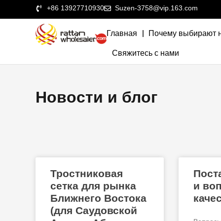
+86 13927710930
Suzen-3758@vip.163.com
Главная
Почему выбирают 
Свяжитесь с нами
Новости и блог
Тростниковая
Пост
сетка для рынка
и во
Ближнего Востока
каче
(для Саудовской