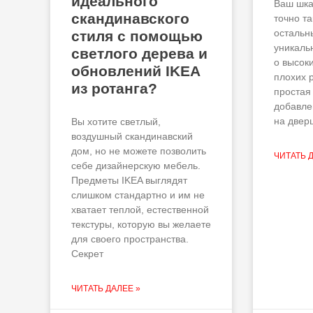
идеального
Ваш шка
скандинавского
точно та
остальны
стиля с помощью
уникаль
светлого дерева и
о высоки
обновлений IKEA
плохих 
из ротанга?
простая
добавле
на двер
Вы хотите светлый,
воздушный скандинавский
дом, но не можете позволить
ЧИТАТЬ 
себе дизайнерскую мебель.
Предметы IKEA выглядят
слишком стандартно и им не
хватает теплой, естественной
текстуры, которую вы желаете
для своего пространства.
Секрет
ЧИТАТЬ ДАЛЕЕ »