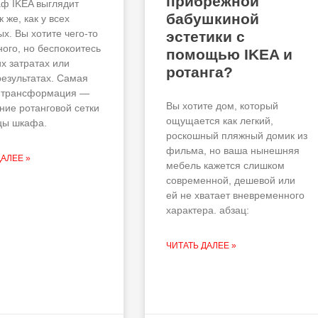
прибрежной
ф IKEA выглядит
бабушкиной
к же, как у всех
х. Вы хотите чего-то
эстетики с
ного, но беспокоитесь
помощью IKEA и
х затратах или
ротанга?
результатах. Самая
 трансформация —
Вы хотите дом, который
ние ротанговой сетки
ощущается как легкий,
цы шкафа.
роскошный пляжный домик из
фильма, но ваша нынешняя
ДАЛЕЕ »
мебель кажется слишком
современной, дешевой или
ей не хватает вневременного
характера. абзац:
ЧИТАТЬ ДАЛЕЕ »