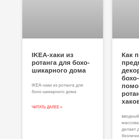
IKEA-хаки из
Как 
ротанга для бохо-
пред
шикарного дома
деко
бохо
пом
IKEA-хаки из ротанга для
бохо-шикарного дома
рота
хако
ЧИТАТЬ ДАЛЕЕ »
вводный
массова
делает 
безличн