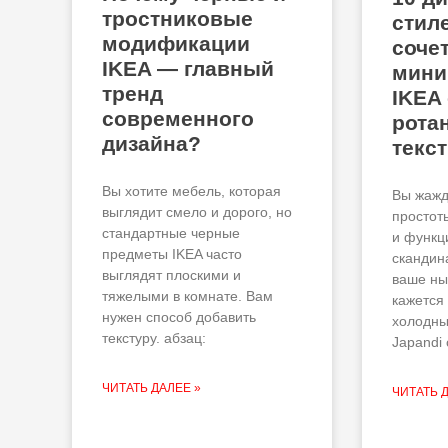
тростниковые
стиле
модификации
соче
IKEA — главный
мини
тренд
IKEA 
современного
рота
дизайна?
текс
Вы хотите мебель, которая
Вы жажд
выглядит смело и дорого, но
простот
стандартные черные
и функц
предметы IKEA часто
скандин
выглядят плоскими и
ваше ны
тяжелыми в комнате. Вам
кажется
нужен способ добавить
холодны
текстуру. абзац:
Japandi 
ЧИТАТЬ ДАЛЕЕ »
ЧИТАТЬ 