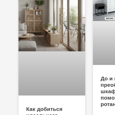
До и 
прео
шкаф
пом
рота
Как добиться