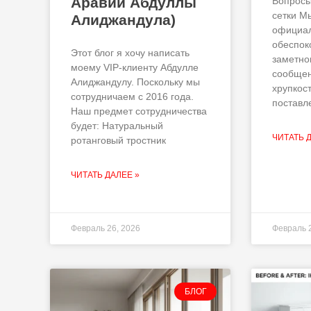
Аравии Абдуллы
Вопросы
сетки М
Алиджандула)
официал
обеспок
Этот блог я хочу написать
заметно
моему VIP-клиенту Абдулле
сообщен
Алиджандулу. Поскольку мы
хрупкос
сотрудничаем с 2016 года.
поставл
Наш предмет сотрудничества
будет: Натуральный
ЧИТАТЬ 
ротанговый тростник
ЧИТАТЬ ДАЛЕЕ »
Февраль 26, 2026
Февраль 
БЛОГ