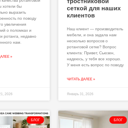
тростниковой
 качества ротанговой
ы хотели бы
сеткой для наших
ьно выразить
клиентов
оенность по поводу
го увеличения
Наш клиент — производитель
ий о поломках и
мебели, и она задала нам
ти ротанга, недавно
несколько вопросов о
енного нам.
ротанговой сетке? Вопрос
клиента: Привет, Сьюзен,
ДАЛЕЕ »
надеюсь, у тебя все хорошо.
У меня есть вопрос по поводу
ЧИТАТЬ ДАЛЕЕ »
21, 2026
Январь 31, 2026
БЛОГ
БЛОГ