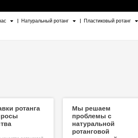
нас
Натуральный ротанг
Пластиковый ротанг
авки ротанга
Мы решаем
просы
проблемы с
ства
натуральной
ротанговой