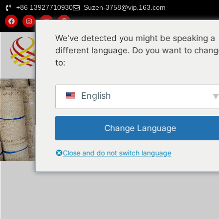
+86 13927710930
Suzen-3758@vip.163.com
We've detected you might be speaking a
different language. Do you want to chan
to:
Почему выбирают нас
Натуральный ротанг
Пластиковый ротанг
English
Change Language
Close and do not switch language