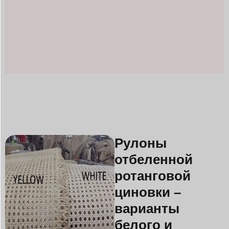
Рулоны
отбеленной
ротанговой
циновки –
варианты
белого и