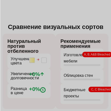
Сравнение визуальных сортов
Натуральный
Рекомендуемые
против
применения
отбеленного
Изготовление
Улучшение
мебели
цвета
+
0
%
Увеличение
Облицовка стен
долговечности
+
0
%
Разница
Бюджетные
в цене
проекты