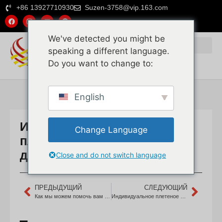
+86 13927710930
Suzen-3758@vip.163.com
We've detected you might be
speaking a different language.
Do you want to change to:
Почему выбирают нас
Натуральный ротанг
Пластиковый ротанг
English
Индивидуальная уличная
Change Language
плетеная садовая мебель
для рынка Дубая
Close and do not switch language
ПРЕДЫДУЩИЙ
СЛЕДУЮЩИЙ
Как мы можем помочь вам на рынке Дубая (рынок мебели)?
Индивидуальное плетеное ротанговое сиденье для ресторана