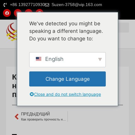
+86 13927710930
Suzen-3758@vip.163.com
We've detected you might be
speaking a different language.
Do you want to change to:
Почему выбирают нас
Натуральный ротанг
Пластиковый ротанг
English
Как продлить срок службы
Change Language
натурального ротангового
плетения?
Close and do not switch language
ПРЕДЫДУЩИЙ
Как проверить прочность натурального плетеного полотна из ротанга?