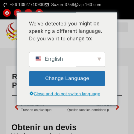
+86 13927710930
Suzen-3758@vip.163.com
We've detected you might be
speaking a different language.
Do you want to change to:
Pourquoi nous choisir
English
Rotin + Panneau de bois +
Change Language
Peinture ignifuge
Close and do not switch language
PRÉCÉDENT
SUIVANT
Tresses en plastique
Quelles sont les conditions préalables pour importer du rotin, des nattes en rotin et du cœur de rotin de Chine, et quelle est la quantité minimale de commande ?
Obtenir un devis