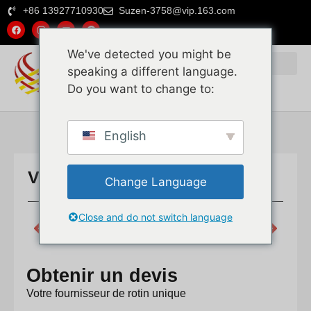
+86 13927710930
Suzen-3758@vip.163.com
We've detected you might be
speaking a different language.
Do you want to change to:
Pourquoi nous choisir
English
Vannerie en rotin en gros
Change Language
Close and do not switch language
PRÉCÉDENT
SUIVANT
Devis pour projet : Toile de rotin + Panneau en bois + Peinture ignifuge
Rotin pour la fabrication de meubles
Obtenir un devis
Votre fournisseur de rotin unique