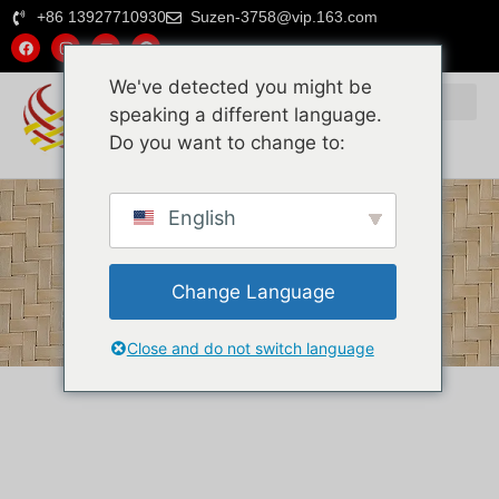
+86 13927710930
Suzen-3758@vip.163.com
We've detected you might be
speaking a different language.
Do you want to change to:
Почему выбирают нас
Натуральный ротанг
Пластиковый ротанг
English
Change Language
Close and do not switch language