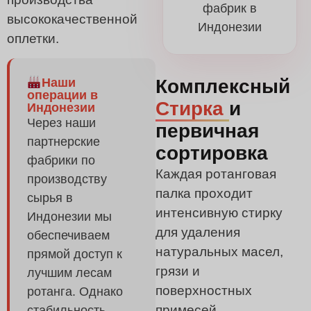
фабрик в
высококачественной
Индонезии
оплетки.
Комплексный
Наши
операции в
Стирка
и
Индонезии
Через наши
первичная
партнерские
сортировка
фабрики по
Каждая ротанговая
производству
палка проходит
сырья в
интенсивную стирку
Индонезии мы
для удаления
обеспечиваем
натуральных масел,
прямой доступ к
грязи и
лучшим лесам
поверхностных
ротанга. Однако
примесей.
стабильность
Français