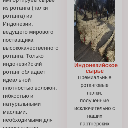
из ротанга (палки
ротанга) из
Индонезии,
ведущего мирового
поставщика
высококачественного
ротанга. Только
индонезийский
Индонезийское
сырье
ротанг обладает
Премиальные
идеальной
ротанговые
плотностью волокон,
палки,
гибкостью и
полученные
натуральными
исключительно с
маслами,
наших
необходимыми для
партнерских
производства