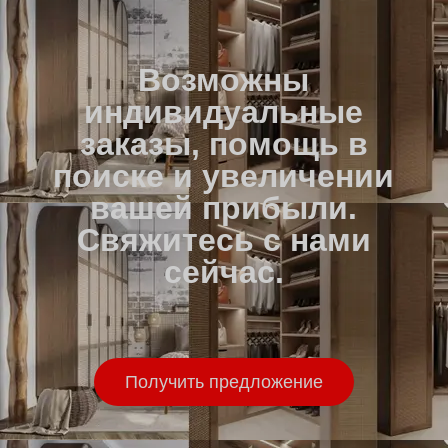
Возможны
индивидуальные
заказы, помощь в
поиске и увеличении
вашей прибыли.
Свяжитесь с нами
сейчас.
Получить предложение