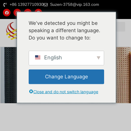
+86 13927710930
Suzen-3758@vip.163.com
We've detected you might be
speaking a different language.
Do you want to change to:
Почему выбирают нас
Натуральный ротанг
Пластиковый ротанг
English
Change Language
Close and do not switch language