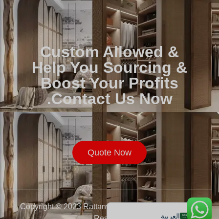
Custom Allowed &
Help You Sourcing &
Boost Your Profits
Contact Us Now.
Русский
Français
Quote Now
Deutsch
Español de México
English
Copyright © 2023 Rattanwholesaler.com. All Rights
العربية
Reserved.