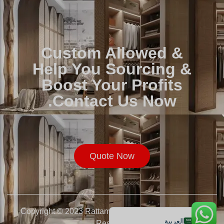
Custom Allowed &
Help You Sourcing &
Boost Your Profits
Contact Us Now.
Русский
Français
Quote Now
Deutsch
Español de México
English
Copyright © 2023 Rattanwholesaler.com. All Rights
العربية
Reserved.