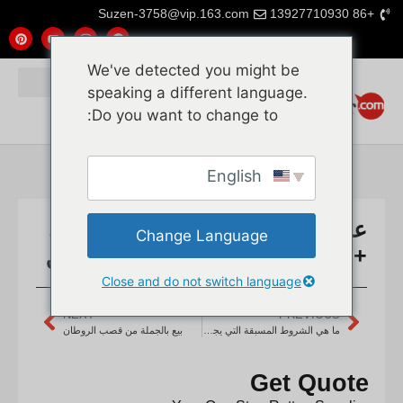
Suzen-3758@vip.163.com
+86 13927710930
We've detected you might be
speaking a different language.
Do you want to change to:
English
عرض أسعار مشروع قش الروطان
Change Language
+ لوح خشبي + طلاء مقاوم للحريق
Close and do not switch language
NEXT
PREVIOUS
ما هي الشروط المسبقة التي يجب أن أستوفيها لاستيراد الروطان المجوف، وحصيرة الروطان، وقلب الروطان من الصين، وهل تقدمون مواد معتمدة من FSC؟
بيع بالجملة من قصب الروطان
Get Quote