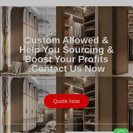
Custom Allowed &
Help You Sourcing &
Boost Your Profits
Contact Us Now.
Русский
Français
Quote Now
Deutsch
Español de México
English