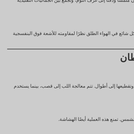
سًا ودفئًا إلى غرف النوم، وتجمع بين الجماليات التقليدية
لروطان الصناعي (راتنج أو روطان PE) بشكل شائع في الهواء الطلق نظرًا لمقاومته للأشعة فوق البنفسجية
طان
وتقطيعها إلى أطوال. تتم معالجة اللب إلى قصب، بينما يستخدم
لشمس. تمنع هذه العملية أيضًا الهشاشة.