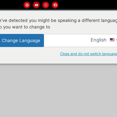
New Products
Plastic Rattan
Natural Ratta
've detected you might be speaking a different langua
o you want to change to:
English
Change Language
Close and do not switch languag
 الأثاث