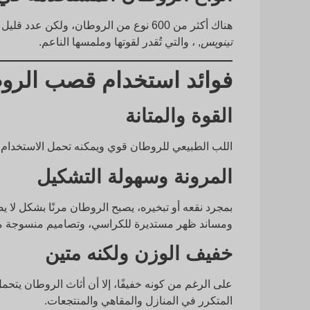
هناك أكثر من 600 نوع من الروطان، ولكن عدد قليل فقط مناسب لصناعة الأثاث - مثل
تينويس
, ، والتي تُقدر لقوتها وملمسها الناعم.
فوائد استخدام قصب الروط
القوة والمتانة
اللب الطبيعي للروطان قوي ويمكنه تحمل الاستخدام ا
المرونة وسهولة التشكيل
بمجرد نقعه أو تبخيره، يصبح الروطان مرنًا بشكل لا ي
ومساند ظهر مستديرة للكراسي، وتصاميم منسوجة م
خفيف الوزن ولكنه متين
على الرغم من كونه خفيفًا، إلا أن أثاث الروطان يتحمل
المتكرر في المنازل والمقاهي والمنتجعات.