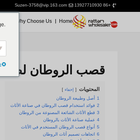
Suzen-3758@vip.163.com
+86 13927710930
n
Why Choose Us
Home
ge.
e
قصب الروطان لصناعة
المحتويات
إخفاء
1
أصل وطبيعة الروطان
2
فوائد استخدام قصب الروطان في صناعة الأثاث
3
قطع الأثاث الشائعة المصنوعة من الروطان
4
عملية صناعة الأثاث بالروطان
5
أنواع قصب الروطان المستخدم في الأثاث
6
اتجاهات تصميم أثاث الروطان