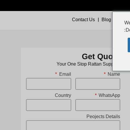
Contact Us
Blog
Video
We
D
Get Quote
Your One Stop Rattan Supplier
Email
Name
Country
WhatsApp
Peojects Details