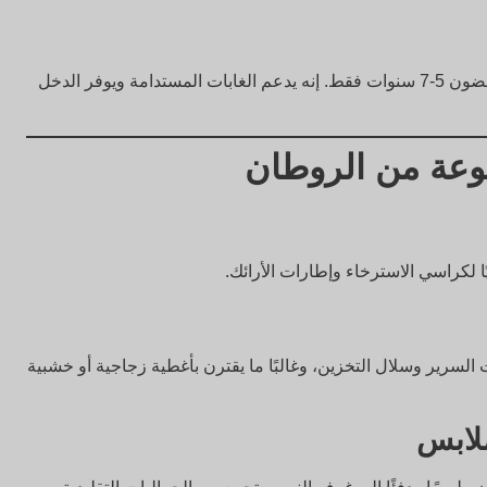
ينمو الروطان أسرع من معظم الأشجار، ويتجدد في غضون 5-7 سنوات فقط. إنه يدعم الغابات المستدامة ويوفر الدخل
نوعة من الروطان
ًا لكراسي الاسترخاء وإطارات الأرائك.
سرير وسلال التخزين، وغالبًا ما يقترن بأغطية زجاجية أو خشبية
لابس