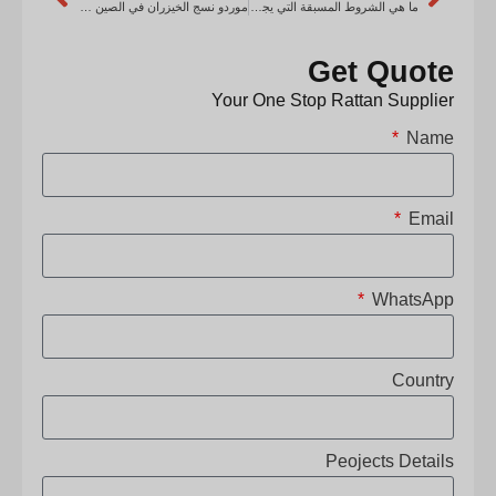
ما هي الشروط المسبقة التي يجب أن أستوفيها لاستيراد شبكات قصب الروطان، وحصائر الروطان، وقلب الروطان من الصين، وما هو نطاق قطر قلوب الروطان التي تقدمونها؟
موردو نسج الخيزران في الصين – دليل شامل للجودة والشراكات الموثوقة
Get Quote
Your One Stop Rattan Supplier
Name
Email
WhatsApp
Country
Peojects Details