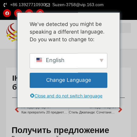
+86 13927710930
Suzen-3758@vip.163.com
We've detected you might be
speaking a different language.
Do you want to change to:
Почему выбирают нас
Натуральный ротанг
Пластиковый ротанг
English
IKEA-хаки из ротанга для
Change Language
бохо-шикарного дома
Close and do not switch language
ПРЕДЫДУЩИЙ
СЛЕДУЮЩИЙ
Как превратить 20 предметов IKEA в декор в стиле бохо-шик с помощью ротанговых хаков?
Стиль Джапанди: Сочетание минимализма IKEA с текстурами ротанга
Получить предложение