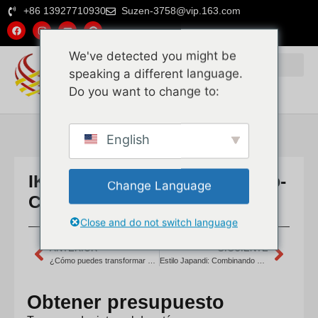
+86 13927710930
Suzen-3758@vip.163.com
We've detected you might be
speaking a different language.
Do you want to change to:
English
IKEA Rattan Hacks for a Boho-
Change Language
Chic Home
Close and do not switch language
ANTERIOR
SIGUIENTE
¿Cómo puedes transformar 20 piezas de IKEA en decoración boho-chic usando trucos de ratán?
Estilo Japandi: Combinando el Minimalismo de IKEA con Texturas de Ratán
Obtener presupuesto