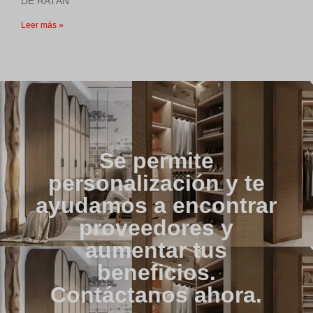
DE RATÁN
Leer más »
Se permite
personalización y te
ayudamos a encontrar
proveedores y
aumentar tus
beneficios.
Contáctanos ahora.