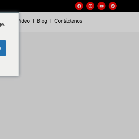
s
Video
Blog
Contáctenos
ge.
e