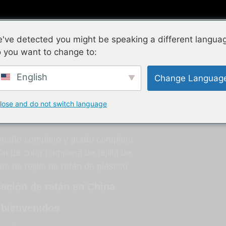
Ratán natural
Ratán de plástico
Nuevos Producto
've detected you might be speaking a different langua
 you want to change to:
de ratán:
English
Change Languag
ente con tu
lose and do not switch language
tamaño completo y grado completo
n de color completa de rejilla de
a de rejilla de ratán de plástico
cación de ratán en China
 bienvenidos