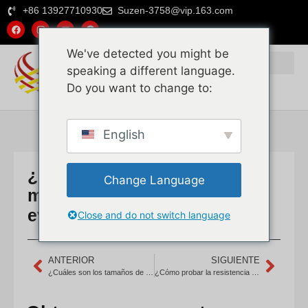
+86 13927710930
Suzen-3758@vip.163.com
We've detected you might be
speaking a different language.
Do you want to change to:
English
¿Cómo solicitar muestras de
Change Language
mimbre de ratán natural para
evaluación de calidad?
Close and do not switch language
ANTERIOR
SIGUIENTE
¿Cuáles son los tamaños de malla estándar al obtener mimbre de ratán natural?
¿Cómo probar la resistencia de la malla de caña de ratán natural?