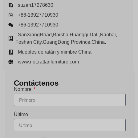
: suzen17278630
: +86-13927710930
: +86-13927710930
: SanXiangRoad,Baisha,Huangqi,Dali,Nanhai,
Foshan City,GuangDong Province,China.
: Muebles de ratán y mimbre China
: www.no1rattanfurniture.com
Contáctenos
Nombre
Último