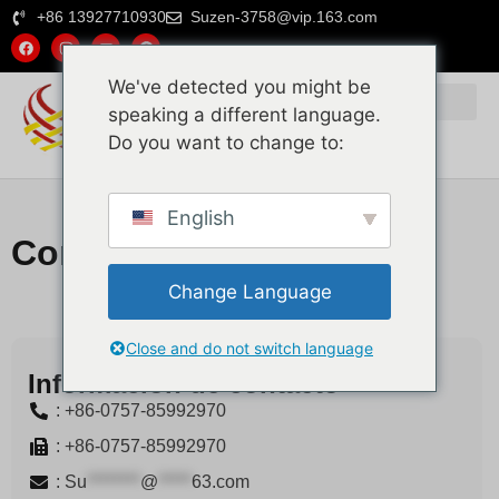
+86 13927710930
Suzen-3758@vip.163.com
We've detected you might be
speaking a different language.
Do you want to change to:
English
Contáctenos
Change Language
Close and do not switch language
Información de contacto
: +86-0757-85992970
: +86-0757-85992970
:
Su
********
@
*****
63.com