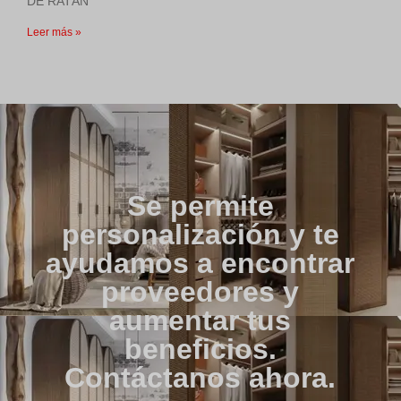
DE RATÁN
Leer más »
Se permite
personalización y te
ayudamos a encontrar
proveedores y
aumentar tus
beneficios.
Contáctanos ahora.