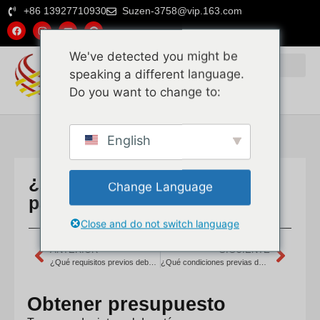
+86 13927710930
Suzen-3758@vip.163.com
We've detected you might be
speaking a different language.
Do you want to change to:
English
¿Cuál es su estado de stock
Change Language
para artículos regulares?
Close and do not switch language
ANTERIOR
SIGUIENTE
¿Qué requisitos previos debo cumplir para importar mimbre de ratán, estera de ratán y núcleo de ratán de China, y cuál es la cantidad mínima de pedido?
¿Qué condiciones previas debo cumplir para importar tejido de ratán, estera de ratán y médula de ratán de China, y pueden personalizar especificaciones especiales?
Obtener presupuesto