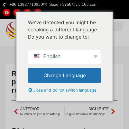
+86 13927710930
Suzen-3758@vip.163.com
We've detected you might be
speaking a different language.
Do you want to change to:
English
Ratán tejido personalizado
Change Language
para asientos de cabina de
restaurante
Close and do not switch language
ANTERIOR
SIGUIENTE
Muebles de jardín de ratán personalizados para exteriores para el mercado de Dubai
La guía definitiva de bricolaje: Cómo instalar malla de ratán en puertas de gabinetes IKEA IVAR (pictórico de 5 pasos)