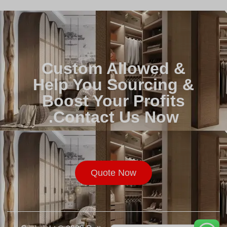
Custom Allowed &
Help You Sourcing &
Boost Your Profits
Contact Us Now.
Русский
Français
Quote Now
Deutsch
Español de México
English