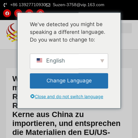
+86 13927710930
Suzen-3758@vip.163.com
We've detected you might be
speaking a different language.
Do you want to change to:
English
Welche Voraussetzungen
Change Language
muss ich erfüllen, um Rattan-
Rohrstöckchengewebe,
Close and do not switch language
Rattan-Matten und Rattan-
Kerne aus China zu
importieren, und entsprechen
die Materialien den EU/US-