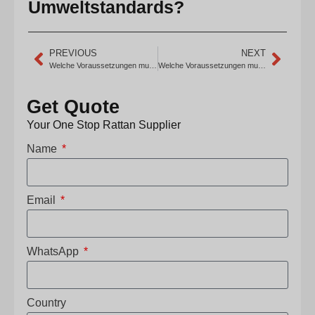
Umweltstandards?
PREVIOUS
NEXT
Welche Voraussetzungen muss ich erfüllen, um Rattan-Rohrgeflecht, Rattanmatte und Rattan-Kern aus China zu importieren, und kommen die Produkte mit Standardverpackung?
Welche Voraussetzungen muss ich erfüllen, um Rattanrohrgeflecht, Rattanmatte und Rattankern aus China zu importieren, und bieten Sie FSC-zertifizierte Materialien an?
Get Quote
Your One Stop Rattan Supplier
Name
Email
WhatsApp
Country