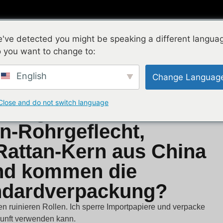
Natural Rattan
Plastic Rattan
New Products
've detected you might be speaking a different langua
 you want to change to:
English
Change Languag
Close and do not switch language
tzungen muss ich
an-Rohrgeflecht,
Rattan-Kern aus China
und kommen die
ndardverpackung?
en ruinieren Rollen. Ich sperre Importpapiere und verpacke
kunft verwenden kann.