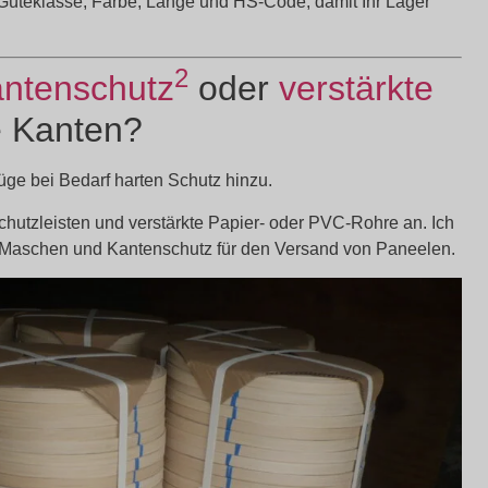
er, Güteklasse, Farbe, Länge und HS-Code, damit Ihr Lager
2
ntenschutz
oder
verstärkte
e Kanten?
üge bei Bedarf harten Schutz hinzu.
chutzleisten und verstärkte Papier- oder PVC-Rohre an. Ich
e Maschen und Kantenschutz für den Versand von Paneelen.