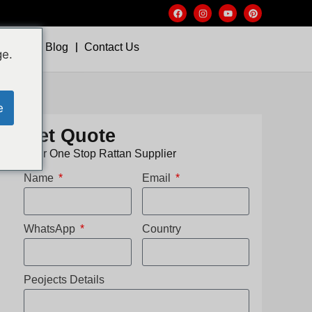
Video
Blog
Contact Us
ge.
e
Get Quote
Your One Stop Rattan Supplier
Name
Email
WhatsApp
Country
Peojects Details