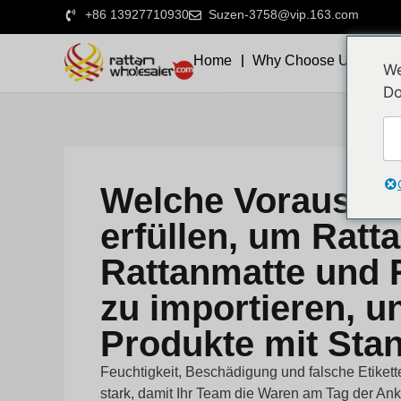
+86 13927710930
Suzen-3758@vip.163.com
Home
Why Choose Us
We
Do
Welche Vorausse
erfüllen, um Ratt
Rattanmatte und 
zu importieren, 
Produkte mit Sta
Feuchtigkeit, Beschädigung und falsche Etikett
stark, damit Ihr Team die Waren am Tag der An