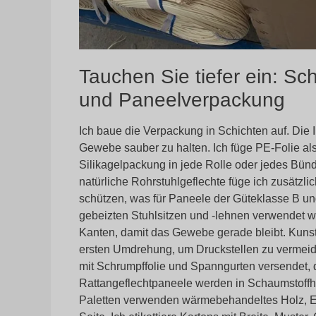
Tauchen Sie tiefer ein: Sc
und Paneelverpackung
Ich baue die Verpackung in Schichten auf. Die 
Gewebe sauber zu halten. Ich füge PE-Folie al
Silikagelpackung in jede Rolle oder jedes Bünd
natürliche Rohrstuhlgeflechte füge ich zusätzl
schützen, was für Paneele der Güteklasse B und 
gebeizten Stuhlsitzen und -lehnen verwendet wi
Kanten, damit das Gewebe gerade bleibt. Kunstst
ersten Umdrehung, um Druckstellen zu vermeid
mit Schrumpffolie und Spanngurten versendet,
Rattangeflechtpaneele werden in Schaumstoffhül
Paletten verwenden wärmebehandeltes Holz, Eck