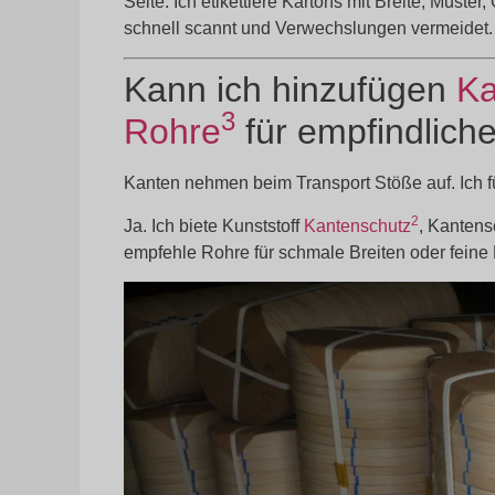
Seite. Ich etikettiere Kartons mit Breite, Must
schnell scannt und Verwechslungen vermeidet.
Kann ich hinzufügen
Ka
3
Rohre
für empfindlich
Kanten nehmen beim Transport Stöße auf. Ich f
2
Ja. Ich biete Kunststoff
Kantenschutz
, Kantens
empfehle Rohre für schmale Breiten oder fein